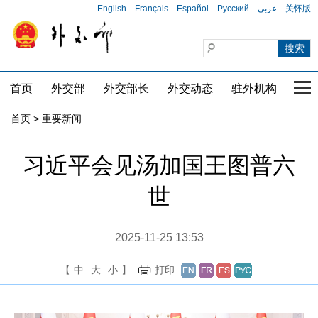
English
Français
Español
Русский
عربي
关怀版
首页
外交部
外交部长
外交动态
驻外机构
国家
首页
>
重要新闻
习近平会见汤加国王图普六
世
2025-11-25 13:53
【
中
大
小
】
打印