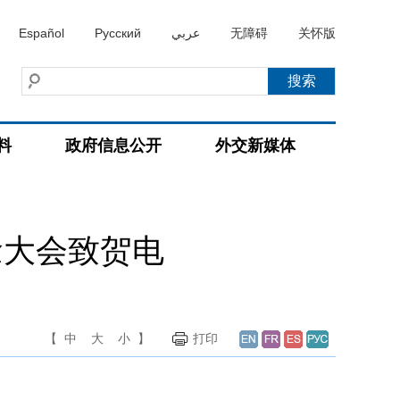
Español
Русский
عربي
无障碍
关怀版
料
政府信息公开
外交新媒体
念大会致贺电
【
中
大
小
】
打印