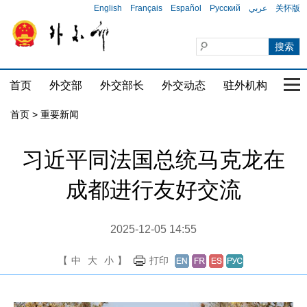
English
Français
Español
Русский
عربي
关怀版
首页
外交部
外交部长
外交动态
驻外机构
国家
首页
>
重要新闻
习近平同法国总统马克龙在
成都进行友好交流
2025-12-05 14:55
【
中
大
小
】
打印