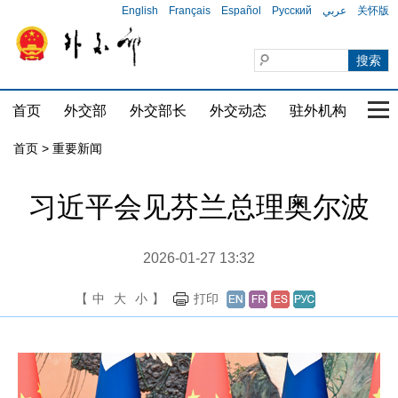
English
Français
Español
Русский
عربي
关怀版
首页
外交部
外交部长
外交动态
驻外机构
国家
首页
>
重要新闻
习近平会见芬兰总理奥尔波
2026-01-27 13:32
【
中
大
小
】
打印