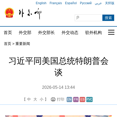
English
Français
Español
Русский
عربي
关怀版
首页
外交部
外交部长
外交动态
驻外机构
国家
首页
>
重要新闻
习近平同美国总统特朗普会
谈
2026-05-14 13:44
【
中
大
小
】
打印