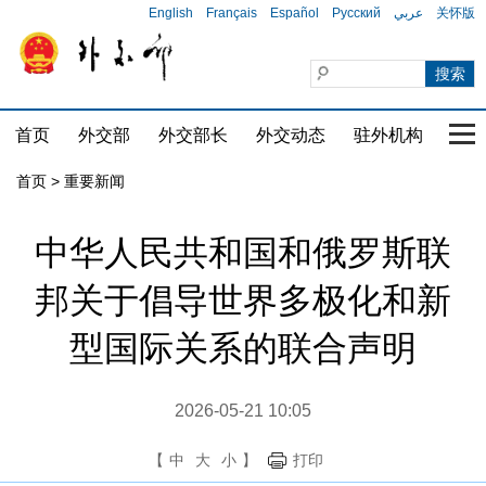
English
Français
Español
Русский
عربي
关怀版
首页
外交部
外交部长
外交动态
驻外机构
国家
首页
>
重要新闻
中华人民共和国和俄罗斯联
邦关于倡导世界多极化和新
型国际关系的联合声明
2026-05-21 10:05
【
中
大
小
】
打印