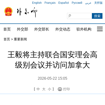
English
Français
Español
Русский
عربي
关怀版
首页
外交部
外交部长
外交动态
驻外机构
国家
首页
>
重要新闻
王毅将主持联合国安理会高
级别会议并访问加拿大
2026-05-22 15:05
【
中
大
小
】
打印