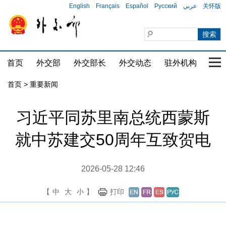
English
Français
Español
Русский
عربي
关怀版
首页
外交部
外交部长
外交动态
驻外机构
国家
首页
>
重要新闻
习近平同苏里南总统西蒙斯
就中苏建交50周年互致贺电
2026-05-28 12:46
【
中
大
小
】
打印