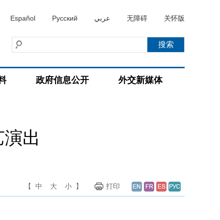
Español
Русский
عربي
无障碍
关怀版
料
政府信息公开
外交新媒体
艺演出
【
中
大
小
】
打印