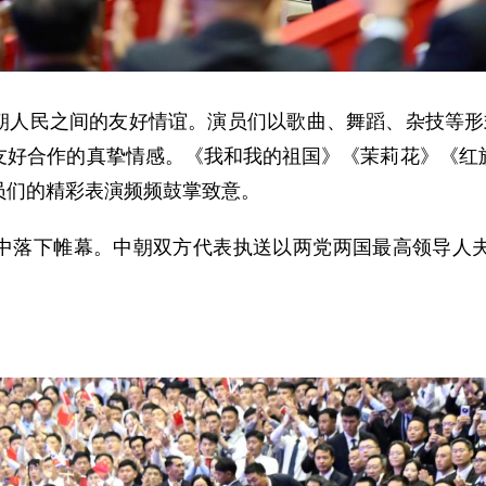
朝人民之间的友好情谊。演员们以歌曲、舞蹈、杂技等形
友好合作的真挚情感。《我和我的祖国》《茉莉花》《红
员们的精彩表演频频鼓掌致意。
中落下帷幕。中朝双方代表执送以两党两国最高领导人