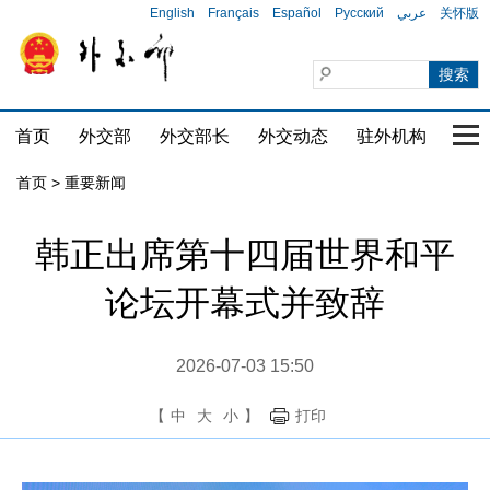
English
Français
Español
Русский
عربي
关怀版
首页
外交部
外交部长
外交动态
驻外机构
国家
首页
>
重要新闻
韩正出席第十四届世界和平
论坛开幕式并致辞
2026-07-03 15:50
【
中
大
小
】
打印