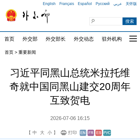
English
Français
Español
Русский
عربي
关怀版
首页
外交部
外交部长
外交动态
驻外机构
国家
首页
>
重要新闻
习近平同黑山总统米拉托维
奇就中国同黑山建交20周年
互致贺电
2026-07-06 16:15
【
中
大
小
】
打印