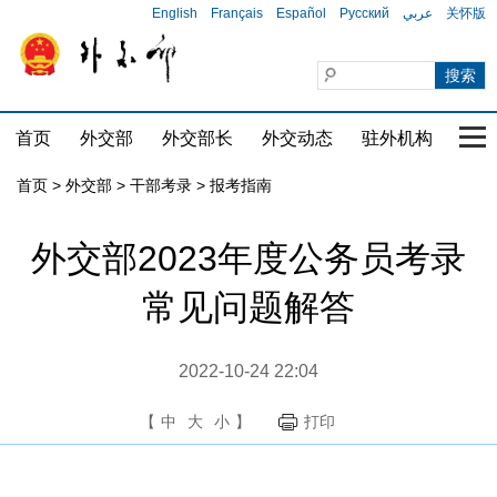
English
Français
Español
Русский
عربي
关怀版
首页
外交部
外交部长
外交动态
驻外机构
国家
首页
>
外交部
>
干部考录
>
报考指南
外交部2023年度公务员考录
常见问题解答
2022-10-24 22:04
【
中
大
小
】
打印