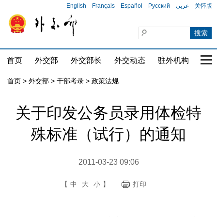
English
Français
Español
Русский
عربي
关怀版
首页
外交部
外交部长
外交动态
驻外机构
国家
首页
>
外交部
>
干部考录
>
政策法规
关于印发公务员录用体检特
殊标准（试行）的通知
2011-03-23 09:06
【
中
大
小
】
打印