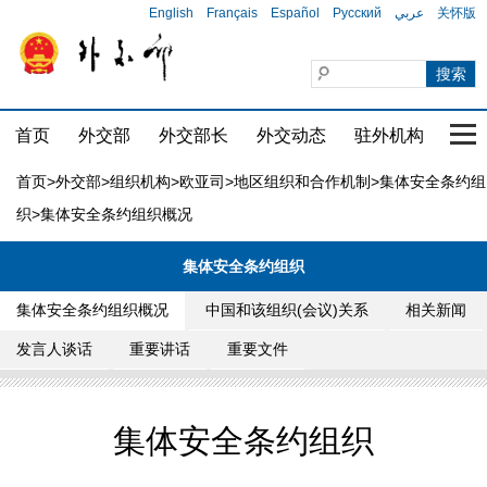
English
Français
Español
Русский
عربي
关怀版
首页
外交部
外交部长
外交动态
驻外机构
国家
首页
>
外交部
>
组织机构
>
欧亚司
>
地区组织和合作机制
>
集体安全条约组
织
>集体安全条约组织概况
集体安全条约组织
集体安全条约组织概况
中国和该组织(会议)关系
相关新闻
发言人谈话
重要讲话
重要文件
集体安全条约组织