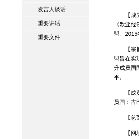
发言人谈话
【成
重要讲话
《欧亚经
盟。201
重要文件
【宗
盟旨在实
升成员国
平。
【成
员国：古
【总
【网