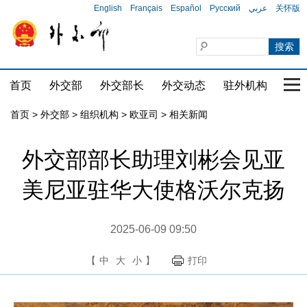
English
Français
Español
Русский
عربي
关怀版
首页
外交部
外交部长
外交动态
驻外机构
国家
首页
>
外交部
>
组织机构
>
欧亚司
>
相关新闻
外交部部长助理刘彬会见亚
美尼亚驻华大使格沃尔克扬
2025-06-09 09:50
【
中
大
小
】
打印