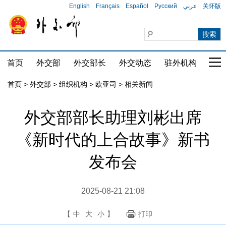
English
Français
Español
Русский
عربي
关怀版
首页
外交部
外交部长
外交动态
驻外机构
国家
首页
>
外交部
>
组织机构
>
欧亚司
>
相关新闻
外交部部长助理刘彬出席
《新时代的上合故事》新书
发布会
2025-08-21 21:08
【
中
大
小
】
打印