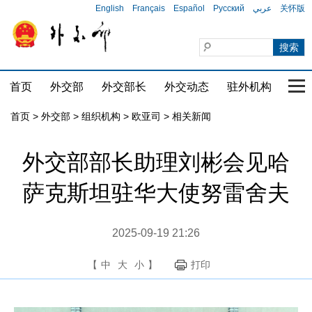
English
Français
Español
Русский
عربي
关怀版
首页
外交部
外交部长
外交动态
驻外机构
国家
首页
>
外交部
>
组织机构
>
欧亚司
>
相关新闻
外交部部长助理刘彬会见哈
萨克斯坦驻华大使努雷舍夫
2025-09-19 21:26
【
中
大
小
】
打印