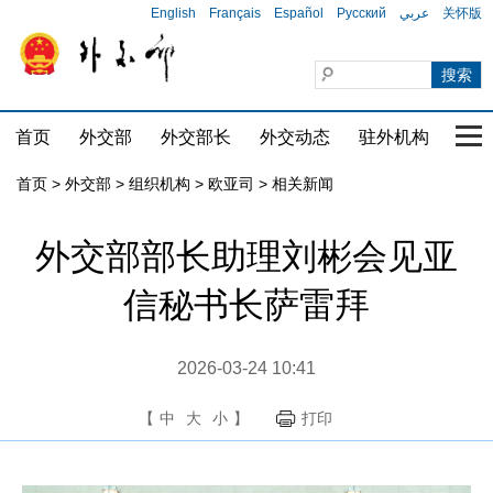
English
Français
Español
Русский
عربي
关怀版
首页
外交部
外交部长
外交动态
驻外机构
国家
首页
>
外交部
>
组织机构
>
欧亚司
>
相关新闻
​外交部部长助理刘彬会见亚
信秘书长萨雷拜
2026-03-24 10:41
【
中
大
小
】
打印