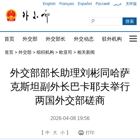
English
Français
Español
Русский
عربي
关怀版
首页
外交部
外交部长
外交动态
驻外机构
国家
首页
>
外交部
>
组织机构
>
欧亚司
>
相关新闻
外交部部长助理刘彬同哈萨
克斯坦副外长巴卡耶夫举行
两国外交部磋商
2026-04-08 19:56
【
中
大
小
】
打印