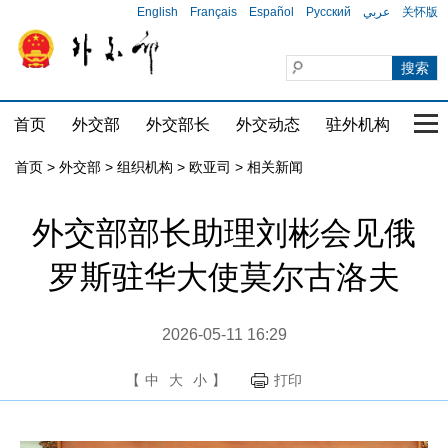
English
Français
Español
Русский
عربي
关怀版
首页
外交部
外交部长
外交动态
驻外机构
国家
首页
>
外交部
>
组织机构
>
欧亚司
>
相关新闻
外交部部长助理刘彬会见俄
罗斯驻华大使莫尔古洛夫
2026-05-11 16:29
【
中
大
小
】
打印