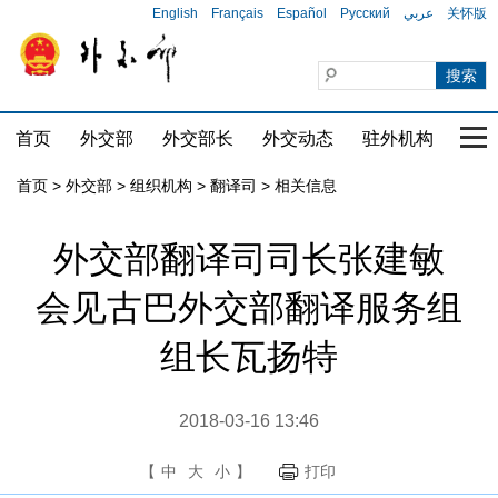
English
Français
Español
Русский
عربي
关怀版
首页
外交部
外交部长
外交动态
驻外机构
国家
首页
>
外交部
>
组织机构
>
翻译司
>
相关信息
外交部翻译司司长张建敏
会见古巴外交部翻译服务组
组长瓦扬特
2018-03-16 13:46
【
中
大
小
】
打印