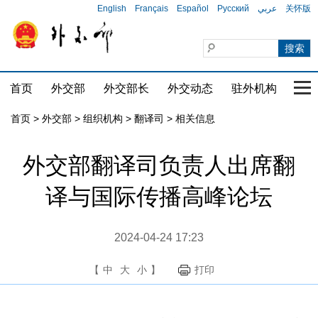
English
Français
Español
Русский
عربي
关怀版
首页
外交部
外交部长
外交动态
驻外机构
国家
首页
>
外交部
>
组织机构
>
翻译司
>
相关信息
外交部翻译司负责人出席翻
译与国际传播高峰论坛
2024-04-24 17:23
【
中
大
小
】
打印