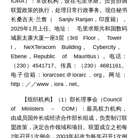
IORA）：常设机构，设在毛里求斯。负责协调
联盟政策的执行，处理日常行政事务。现任秘书
长桑吉夫·兰詹（ Sanjiv Ranjan，印度籍），
2025年1月上任。地址： 毛里求斯共和国数码
城新太康大厦一座3层（3rd Floor， Tower
I， NeXTeracom Building， Cybercity，
Ebene，Republic of Mauritius）。电话：
（230）4541717。传真：（230）4681161。
电子信箱：iorarcsec＠iorarc．org。网址：
http：／／www．iora．net。
【组织机构】（1）部长理事会（Council
of Ministers － COM）：最高权力机构，
由成员国外长或经济合作部长组成，负责制订联
盟政策，决定合作领域和项目。联盟成立之初每
2年召开1次例会，2003年起改为每年召开1次例