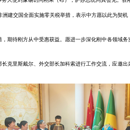
论坛事务大使刘豫锡访问刚果（布），萨苏总统同其会见。
个非洲建交国全面实施零关税举措，表示中方愿以此为契机
措，期待刚方从中受惠获益。愿进一步深化刚中各领域务
长克里斯戴尔、外交部长加科索进行工作交流，应邀出席