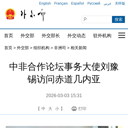
English
Français
Español
Русский
عربي
关怀版
首页
外交部
外交部长
外交动态
驻外机构
国家
首页
>
外交部
>
组织机构
>
非洲司
>
相关新闻
中非合作论坛事务大使刘豫
锡访问赤道几内亚
2026-03-03 15:31
【
中
大
小
】
打印