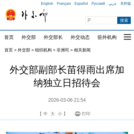
English
Français
Español
Русский
عربي
关怀版
首页
外交部
外交部长
外交动态
驻外机构
国家
首页
>
外交部
>
组织机构
>
非洲司
>
相关新闻
外交部副部长苗得雨出席加
纳独立日招待会
2026-03-06 21:54
【
中
大
小
】
打印