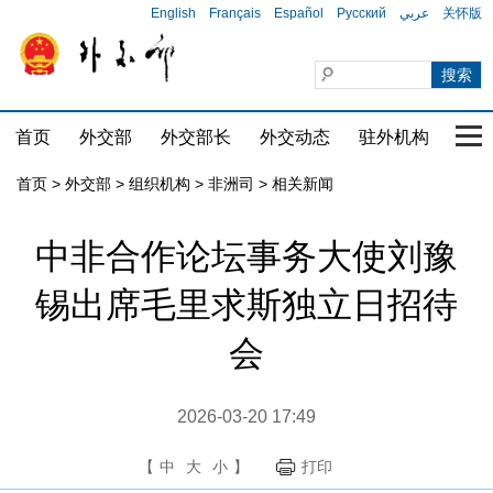
English
Français
Español
Русский
عربي
关怀版
首页
外交部
外交部长
外交动态
驻外机构
国家
首页
>
外交部
>
组织机构
>
非洲司
>
相关新闻
中非合作论坛事务大使刘豫
锡出席毛里求斯独立日招待
会
2026-03-20 17:49
【
中
大
小
】
打印