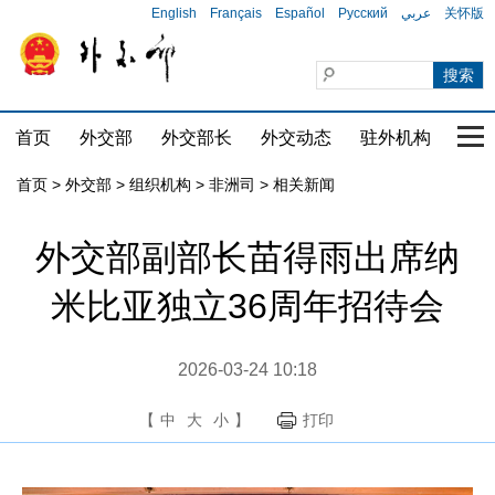
English
Français
Español
Русский
عربي
关怀版
首页
外交部
外交部长
外交动态
驻外机构
国家
首页
>
外交部
>
组织机构
>
非洲司
>
相关新闻
外交部副部长苗得雨出席纳
米比亚独立36周年招待会
2026-03-24 10:18
【
中
大
小
】
打印