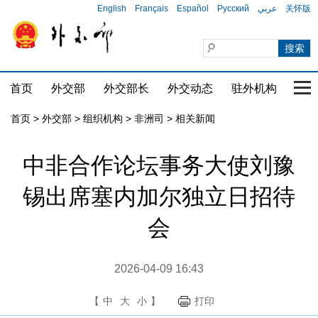
English
Français
Español
Русский
عربي
关怀版
首页
外交部
外交部长
外交动态
驻外机构
国家
首页
>
外交部
>
组织机构
>
非洲司
>
相关新闻
中非合作论坛事务大使刘豫
锡出席塞内加尔独立日招待
会
2026-04-09 16:43
【
中
大
小
】
打印