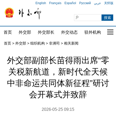
English
Français
Español
Русский
عربي
关怀版
首页
外交部
外交部长
外交动态
驻外机构
国家
首页
>
外交部
>
组织机构
>
非洲司
>
相关新闻
外交部副部长苗得雨出席“零
关税新航道，新时代全天候
中非命运共同体新征程”研讨
会开幕式并致辞
2026-05-25 09:15