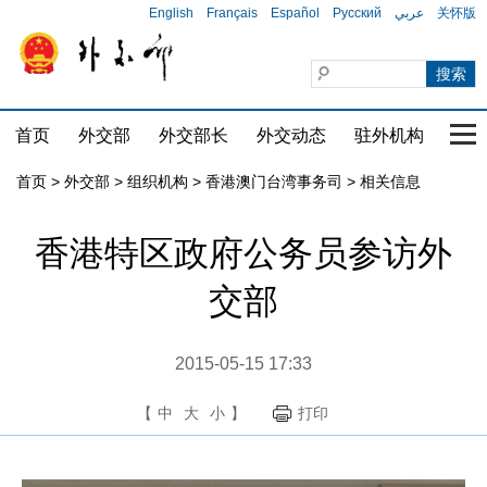
English
Français
Español
Русский
عربي
关怀版
首页
外交部
外交部长
外交动态
驻外机构
国家
首页
>
外交部
>
组织机构
>
香港澳门台湾事务司
>
相关信息
香港特区政府公务员参访外
交部
2015-05-15 17:33
【
中
大
小
】
打印