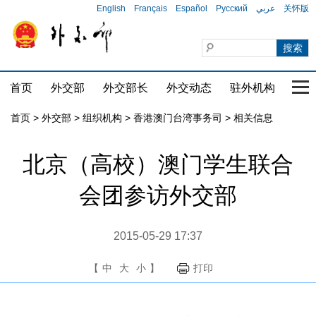
English
Français
Español
Русский
عربي
关怀版
首页
外交部
外交部长
外交动态
驻外机构
国家
首页
>
外交部
>
组织机构
>
香港澳门台湾事务司
>
相关信息
北京（高校）澳门学生联合
会团参访外交部
2015-05-29 17:37
【
中
大
小
】
打印