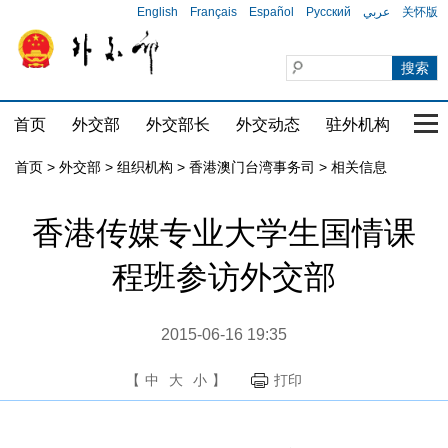
English
Français
Español
Русский
عربي
关怀版
首页
外交部
外交部长
外交动态
驻外机构
国家
首页
>
外交部
>
组织机构
>
香港澳门台湾事务司
>
相关信息
香港传媒专业大学生国情课
程班参访外交部
2015-06-16 19:35
【
中
大
小
】
打印