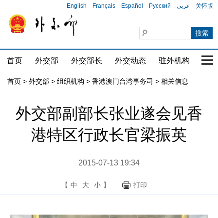
English
Français
Español
Русский
عربي
关怀版
首页
外交部
外交部长
外交动态
驻外机构
国家
首页
>
外交部
>
组织机构
>
香港澳门台湾事务司
>
相关信息
外交部副部长张业遂会见香
港特区行政长官梁振英
2015-07-13 19:34
【
中
大
小
】
打印