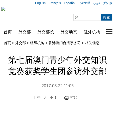
English
Français
Español
Русский
عربي
关怀版
首页
外交部
外交部长
外交动态
驻外机构
国家
首页
>
外交部
>
组织机构
>
香港澳门台湾事务司
>
相关信息
第七届澳门青少年外交知识
竞赛获奖学生团参访外交部
2017-03-22 11:05
【
中
大
小
】
打印