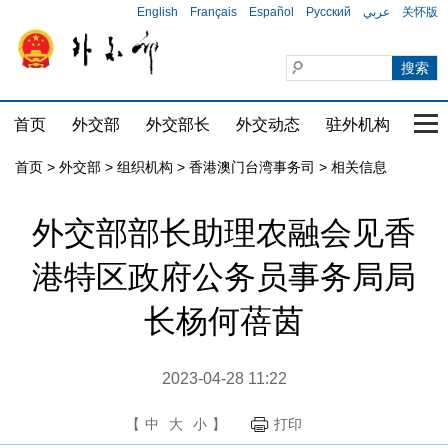
English
Français
Español
Русский
عربي
关怀版
首页
外交部
外交部长
外交动态
驻外机构
国家
首页
>
外交部
>
组织机构
>
香港澳门台湾事务司
>
相关信息
外交部部长助理农融会见香
港特区政府公务员事务局局
长杨何蓓茵
2023-04-28 11:22
【
中
大
小
】
打印