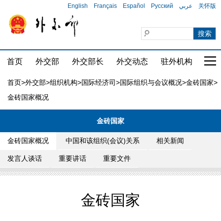
English
Français
Español
Русский
عربي
关怀版
首页
外交部
外交部长
外交动态
驻外机构
国家
首页
>
外交部
>
组织机构
>
国际经济司
>
国际组织与会议概况
>
金砖国家
>
金砖国家概况
金砖国家
金砖国家概况
中国和该组织(会议)关系
相关新闻
发言人谈话
重要讲话
重要文件
金砖国家