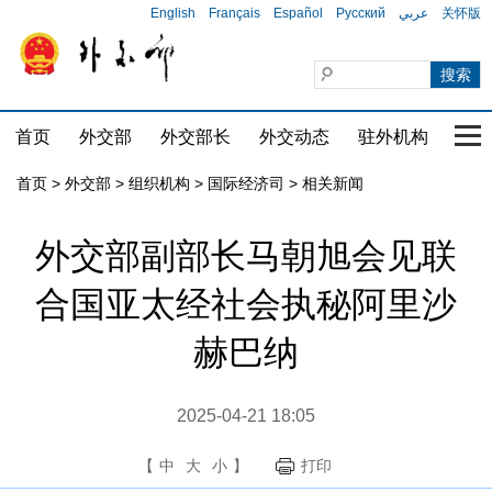
English
Français
Español
Русский
عربي
关怀版
首页
外交部
外交部长
外交动态
驻外机构
国家
首页
>
外交部
>
组织机构
>
国际经济司
>
相关新闻
外交部副部长马朝旭会见联
合国亚太经社会执秘阿里沙
赫巴纳
2025-04-21 18:05
【
中
大
小
】
打印