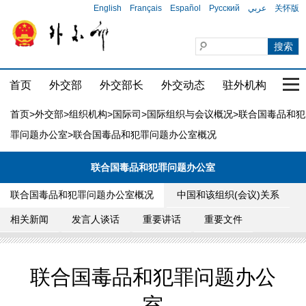
English
Français
Español
Русский
عربي
关怀版
首页
外交部
外交部长
外交动态
驻外机构
国家
首页
>
外交部
>
组织机构
>
国际司
>
国际组织与会议概况
>
联合国毒品和犯
罪问题办公室
>联合国毒品和犯罪问题办公室概况
联合国毒品和犯罪问题办公室
联合国毒品和犯罪问题办公室概况
中国和该组织(会议)关系
相关新闻
发言人谈话
重要讲话
重要文件
联合国毒品和犯罪问题办公
室