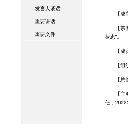
发言人谈话
【成
重要讲话
【宗
重要文件
状态”。
【成
【组
【总
【主要
任，202