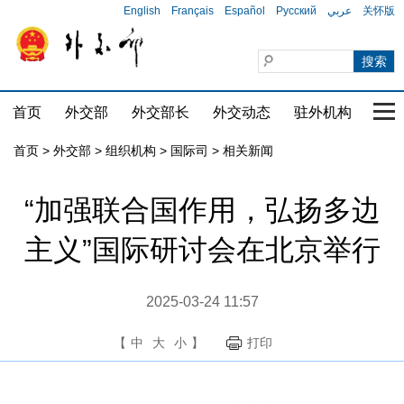
English
Français
Español
Русский
عربي
关怀版
首页
外交部
外交部长
外交动态
驻外机构
国家
首页
>
外交部
>
组织机构
>
国际司
>
相关新闻
“加强联合国作用，弘扬多边
主义”国际研讨会在北京举行
2025-03-24 11:57
【
中
大
小
】
打印