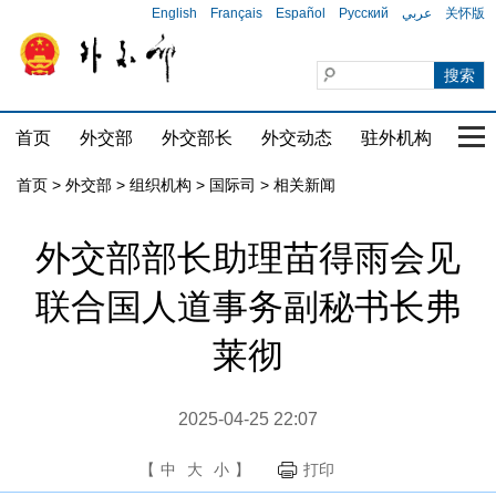
English
Français
Español
Русский
عربي
关怀版
首页
外交部
外交部长
外交动态
驻外机构
国家
首页
>
外交部
>
组织机构
>
国际司
>
相关新闻
外交部部长助理苗得雨会见
联合国人道事务副秘书长弗
莱彻
2025-04-25 22:07
【
中
大
小
】
打印