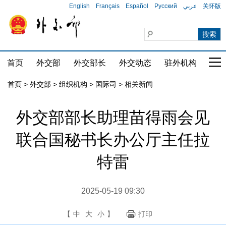
English
Français
Español
Русский
عربي
关怀版
首页
外交部
外交部长
外交动态
驻外机构
国家
首页
>
外交部
>
组织机构
>
国际司
>
相关新闻
外交部部长助理苗得雨会见
联合国秘书长办公厅主任拉
特雷
2025-05-19 09:30
【
中
大
小
】
打印