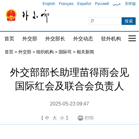
English
Français
Español
Русский
عربي
关怀版
首页
外交部
外交部长
外交动态
驻外机构
国家
首页
>
外交部
>
组织机构
>
国际司
>
相关新闻
外交部部长助理苗得雨会见
国际红会及联合会负责人
2025-05-23 09:47
【
中
大
小
】
打印