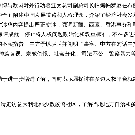
司长申博与欧盟对外行动署亚太总司副总司长帕姆帕罗尼在
中全面阐述中国发展道路和人权理念，介绍了经济社会发
报告”涉华内容提出严正交涉，强调新疆、西藏、香港事务
保障成就，停止将人权问题政治化和双重标准，不在多边平
的不实指责，中方予以驳斥并阐明了事实。中方在对话中
种族歧视、宗教仇恨、社会分化、司法不公、警察暴力
助于进一步增进了解，同时表示愿探讨在多边人权平台就
方邀请走访意大利北部少数族裔社区，了解当地地方自治和