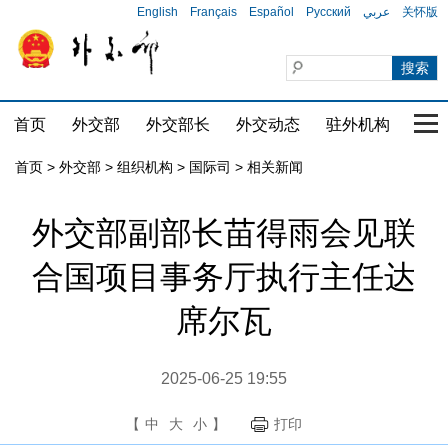
English
Français
Español
Русский
عربي
关怀版
首页
外交部
外交部长
外交动态
驻外机构
国家
首页
>
外交部
>
组织机构
>
国际司
>
相关新闻
外交部副部长苗得雨会见联
合国项目事务厅执行主任达
席尔瓦
2025-06-25 19:55
【
中
大
小
】
打印