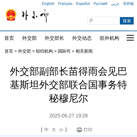
English
Français
Español
Русский
عربي
关怀版
首页
外交部
外交部长
外交动态
驻外机构
国家
首页
>
外交部
>
组织机构
>
国际司
>
相关新闻
外交部副部长苗得雨会见巴
基斯坦外交部联合国事务特
秘穆尼尔
2025-06-27 19:28
【
中
大
小
】
打印