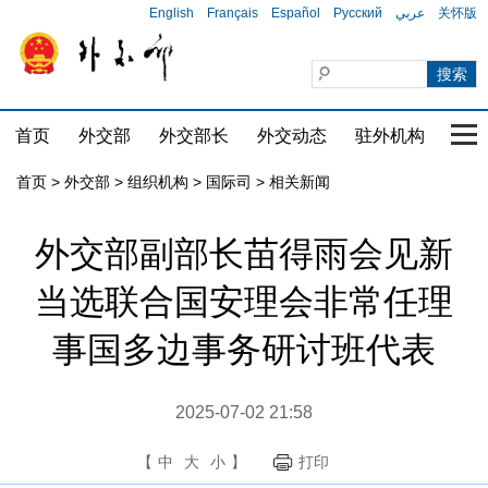
English
Français
Español
Русский
عربي
关怀版
首页
外交部
外交部长
外交动态
驻外机构
国家
首页
>
外交部
>
组织机构
>
国际司
>
相关新闻
外交部副部长苗得雨会见新
当选联合国安理会非常任理
事国多边事务研讨班代表
2025-07-02 21:58
【
中
大
小
】
打印