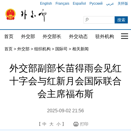
English
Français
Español
Русский
عربي
关怀版
首页
外交部
外交部长
外交动态
驻外机构
国家
首页
>
外交部
>
组织机构
>
国际司
>
相关新闻
外交部副部长苗得雨会见红
十字会与红新月会国际联合
会主席福布斯
2025-09-02 21:56
【
中
大
小
】
打印